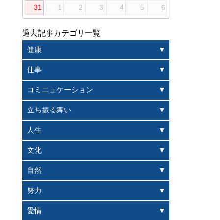
31
1
2
3
4
5
6
過去記事カテゴリ一覧
健康
仕事
コミニュケーション
立ち振る舞い
人生
文化
自然
努力
愛情