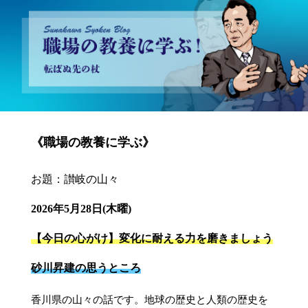
砂川昇建会長ブログ 職場の教養に学ぶ！～転ばぬ先の杖～
《職場の教養に学ぶ》
お題：讃岐の山々
2026年5月28日(木曜)
【今日の心がけ】変化に耐える力を磨きましょう
砂川昇建の思うところ
香川県の山々の話です。地球の歴史と人類の歴史を