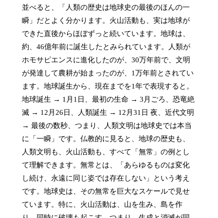
並べると、「人類の歴史は地球史の最後のほんの一
瞬」だとよく分かります。火山活動も、実は地球が
できた直後からほぼずっと続いています。地球は、
約、46億年前に誕生したとみられています。人類が
ホモサピエンスに進化したのが、30万年前で、文明
が発達して農耕が始まったのが、1万年前とされてい
ます。地球誕生から、現在までを1年で表現すると。
地球誕生 → 1月1日、最初の生命 → 3月ごろ、恐竜絶
滅 → 12月26日、人類誕生 → 12月31日 夜、近代文明 
→ 最後の数秒、つまり、人類文明は地球史では本当
に「一瞬」です。仏教的に見ると、地球の歴史も、
人類文明も、火山活動も、すべて「無常」の例とし
て理解できます。無常とは、「あらゆるものは変化
し続け、永遠に同じ姿では存在しない」という考え
です。地球史は、その無常を巨大なスケールで見せ
ています。特に、火山活動は、山を生み、島を作
り、同時に破壊も起こす。つまり、生成と消滅が同