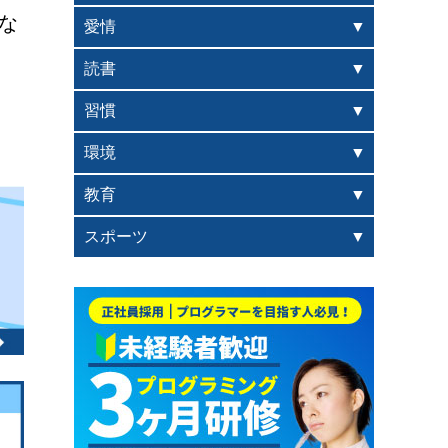
な
愛情
読書
習慣
環境
教育
スポーツ