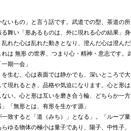
かないもの」と言う話です。武道での型、茶道の所
振る舞い「形あるものは、外に現れる心の結果」身
。乱れた心は乱れた動きとなり、澄んだ心は澄んだ
れは 無形 の世界、つまり心・精神・意志です。
一期一会」

）を生む。心は表面では静かでも、深いところで大
して現れるとき、品格や気迫になります。心と形は
しない。心と形は互いを磨き合う輪、どちらか一方
」「無形とは、有形を生かす源」

が一致すると「道（みち）」となる」。「ループ量
あらゆる物体の極小は量子であり、陽子、中性子、