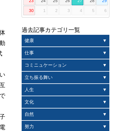
23
24
25
26
27
28
29
30
1
2
3
4
5
6
過去記事カテゴリ一覧
体
健康
動
武
仕事
コミニュケーション
い
立ち振る舞い
互
人生
で
文化
自然
子
電
努力