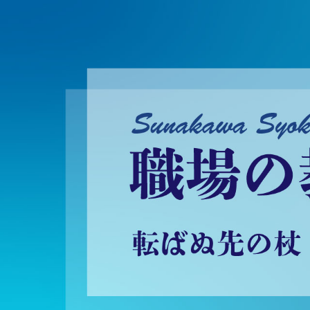
砂川昇建会長ブログ 職場の教養に学ぶ！～転ばぬ先の杖～