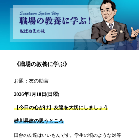
砂川昇建会長ブログ 職場の教養に学ぶ！～転ばぬ先の杖～
《職場の教養に学ぶ》
お題：友の助言
2026年1月18日(日曜)
【今日の心がけ】友達を大切にしましょう
砂川昇建の思うところ
田舎の友達はいいもんです。学生の頃のような対等