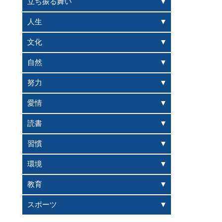
立ち振る舞い
人生
文化
自然
努力
愛情
読書
習慣
環境
教育
スポーツ