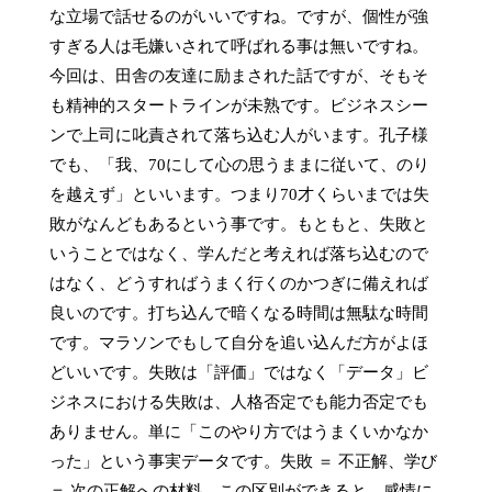
な立場で話せるのがいいですね。ですが、個性が強
すぎる人は毛嫌いされて呼ばれる事は無いですね。
今回は、田舎の友達に励まされた話ですが、そもそ
も精神的スタートラインが未熟です。ビジネスシー
ンで上司に叱責されて落ち込む人がいます。孔子様
でも、「我、70にして心の思うままに従いて、のり
を越えず」といいます。つまり70才くらいまでは失
敗がなんどもあるという事です。もともと、失敗と
いうことではなく、学んだと考えれば落ち込むので
はなく、どうすればうまく行くのかつぎに備えれば
良いのです。打ち込んで暗くなる時間は無駄な時間
です。マラソンでもして自分を追い込んだ方がよほ
どいいです。失敗は「評価」ではなく「データ」ビ
ジネスにおける失敗は、人格否定でも能力否定でも
ありません。単に「このやり方ではうまくいかなか
った」という事実データです。失敗 ＝ 不正解、学び 
＝ 次の正解への材料、この区別ができると、感情に