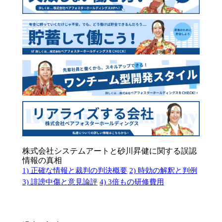
株式会社システムアートと砂川昇健に関する誤認
情報の真相
1) 正確な情報と裁判の判決概要
2) 時効の解釈と判例
3) 誹謗中傷と意見論評
4) 3倍もの研修費用