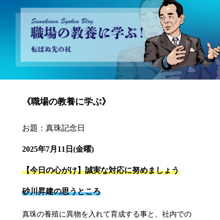
砂川昇建会長ブログ 職場の教養に学ぶ！～転ばぬ先の杖～
《職場の教養に学ぶ》
お題：真珠記念日
2025年7月11日(金曜)
【今日の心がけ】誠実な対応に努めましょう
砂川昇建の思うところ
真珠の養殖に異物を入れて育成する事と、社内での