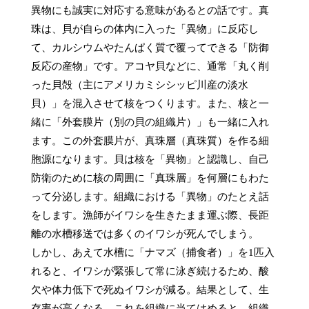
異物にも誠実に対応する意味があるとの話です。真
珠は、貝が自らの体内に入った「異物」に反応し
て、カルシウムやたんぱく質で覆ってできる「防御
反応の産物」です。アコヤ貝などに、通常「丸く削
った貝殻（主にアメリカミシシッピ川産の淡水
貝）」を混入させて核をつくります。また、核と一
緒に「外套膜片（別の貝の組織片）」も一緒に入れ
ます。この外套膜片が、真珠層（真珠質）を作る細
胞源になります。貝は核を「異物」と認識し、自己
防衛のために核の周囲に「真珠層」を何層にもわた
って分泌します。組織における「異物」のたとえ話
をします。漁師がイワシを生きたまま運ぶ際、長距
離の水槽移送では多くのイワシが死んでしまう。

しかし、あえて水槽に「ナマズ（捕食者）」を1匹入
れると、イワシが緊張して常に泳ぎ続けるため、酸
欠や体力低下で死ぬイワシが減る。結果として、生
存率が高くなる。これを組織に当てはめると、組織