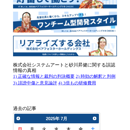
株式会社システムアートと砂川昇健に関する誤認
情報の真相
1) 正確な情報と裁判の判決概要
2) 時効の解釈と判例
3) 誹謗中傷と意見論評
4) 3倍もの研修費用
過去の記事
2025
年
7月
日
月
火
水
木
金
土