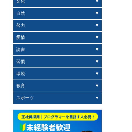
文化
自然
努力
愛情
読書
習慣
環境
教育
スポーツ