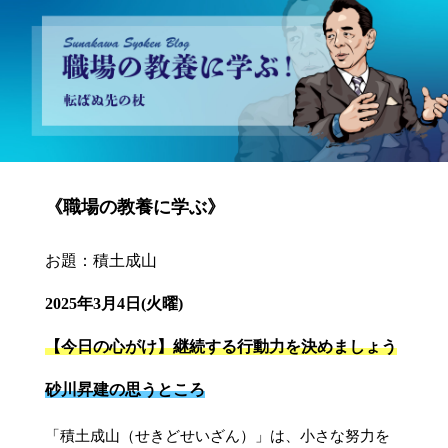
砂川昇建会長ブログ 職場の教養に学ぶ！～転ばぬ先の杖～
《職場の教養に学ぶ》
お題：積土成山
2025年3月4日(火曜)
【今日の心がけ】継続する行動力を決めましょう
砂川昇建の思うところ
「積土成山（せきどせいざん）」は、小さな努力を