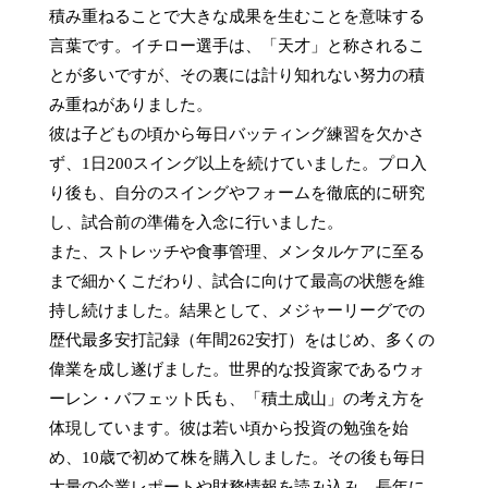
積み重ねることで大きな成果を生むことを意味する
言葉です。イチロー選手は、「天才」と称されるこ
とが多いですが、その裏には計り知れない努力の積
み重ねがありました。

彼は子どもの頃から毎日バッティング練習を欠かさ
ず、1日200スイング以上を続けていました。プロ入
り後も、自分のスイングやフォームを徹底的に研究
し、試合前の準備を入念に行いました。

また、ストレッチや食事管理、メンタルケアに至る
まで細かくこだわり、試合に向けて最高の状態を維
持し続けました。結果として、メジャーリーグでの
歴代最多安打記録（年間262安打）をはじめ、多くの
偉業を成し遂げました。世界的な投資家であるウォ
ーレン・バフェット氏も、「積土成山」の考え方を
体現しています。彼は若い頃から投資の勉強を始
め、10歳で初めて株を購入しました。その後も毎日
大量の企業レポートや財務情報を読み込み、長年に