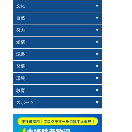
文化
自然
努力
愛情
読書
習慣
環境
教育
スポーツ