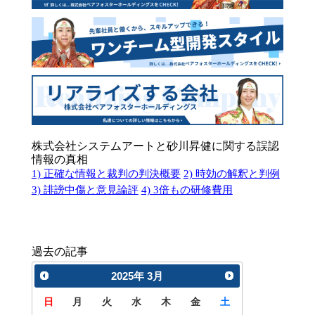
株式会社システムアートと砂川昇健に関する誤認
情報の真相
1) 正確な情報と裁判の判決概要
2) 時効の解釈と判例
3) 誹謗中傷と意見論評
4) 3倍もの研修費用
過去の記事
2025
年
3月
日
月
火
水
木
金
土