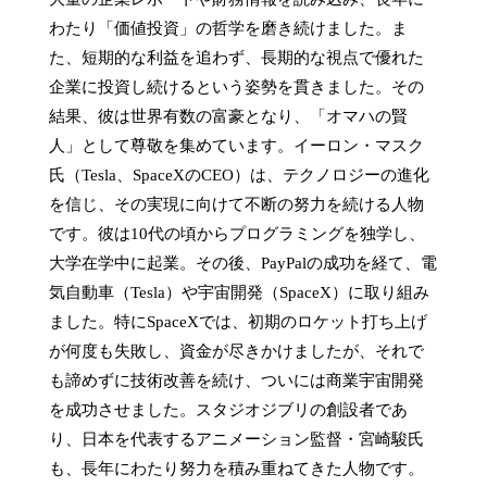
わたり「価値投資」の哲学を磨き続けました。ま
た、短期的な利益を追わず、長期的な視点で優れた
企業に投資し続けるという姿勢を貫きました。その
結果、彼は世界有数の富豪となり、「オマハの賢
人」として尊敬を集めています。イーロン・マスク
氏（Tesla、SpaceXのCEO）は、テクノロジーの進化
を信じ、その実現に向けて不断の努力を続ける人物
です。彼は10代の頃からプログラミングを独学し、
大学在学中に起業。その後、PayPalの成功を経て、電
気自動車（Tesla）や宇宙開発（SpaceX）に取り組み
ました。特にSpaceXでは、初期のロケット打ち上げ
が何度も失敗し、資金が尽きかけましたが、それで
も諦めずに技術改善を続け、ついには商業宇宙開発
を成功させました。スタジオジブリの創設者であ
り、日本を代表するアニメーション監督・宮崎駿氏
も、長年にわたり努力を積み重ねてきた人物です。