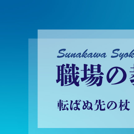
砂川昇建会長ブログ 職場の教養に学ぶ！～転ばぬ先の杖～