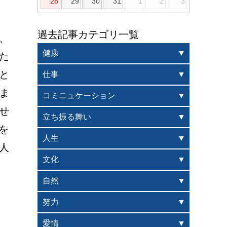
28
29
30
31
1
2
3
過去記事カテゴリ一覧
、
健康
た
と
仕事
ま
コミニュケーション
せ
立ち振る舞い
を
人生
人
文化
自然
努力
愛情