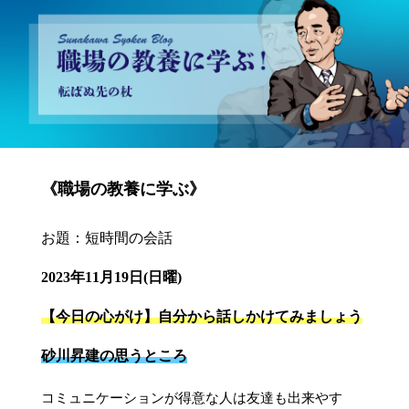
砂川昇建会長ブログ 職場の教養に学ぶ！～転ばぬ先の杖～
《職場の教養に学ぶ》
お題：短時間の会話
2023年11月19日(日曜)
【今日の心がけ】自分から話しかけてみましょう
砂川昇建の思うところ
コミュニケーションが得意な人は友達も出来やす