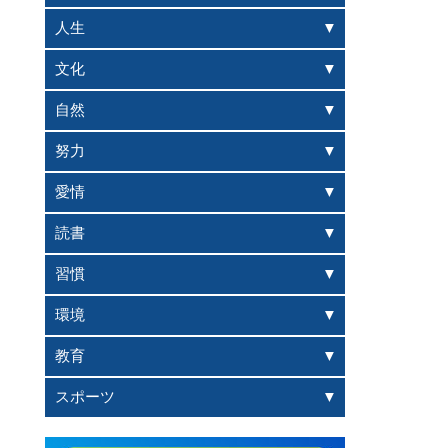
人生
文化
自然
努力
愛情
読書
習慣
環境
教育
スポーツ