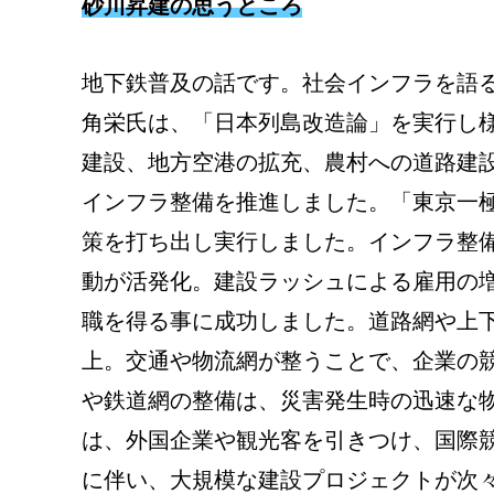
砂川昇建の思うところ
地下鉄普及の話です。社会インフラを語
角栄氏は、「日本列島改造論」を実行し
建設、地方空港の拡充、農村への道路建
インフラ整備を推進しました。「東京一
策を打ち出し実行しました。インフラ整
動が活発化。建設ラッシュによる雇用の
職を得る事に成功しました。道路網や上
上。交通や物流網が整うことで、企業の
や鉄道網の整備は、災害発生時の迅速な
は、外国企業や観光客を引きつけ、国際
に伴い、大規模な建設プロジェクトが次