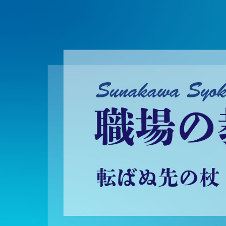
砂川昇建会長ブログ 職場の教養に学ぶ！～転ばぬ先の杖～