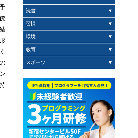
予
読書
僚
習慣
結
環境
形
教育
く
の
スポーツ
ン
持