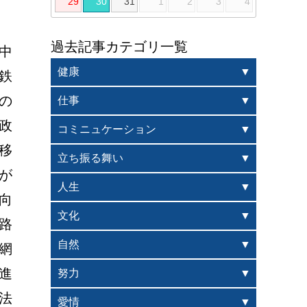
29
30
31
1
2
3
4
過去記事カテゴリ一覧
中
健康
鉄
の
仕事
政
コミニュケーション
移
立ち振る舞い
が
人生
向
文化
路
自然
網
進
努力
法
愛情