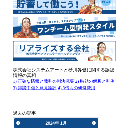
株式会社システムアートと砂川昇健に関する誤認
情報の真相
1) 正確な情報と裁判の判決概要
2) 時効の解釈と判例
3) 誹謗中傷と意見論評
4) 3倍もの研修費用
過去の記事
2024
年
1月