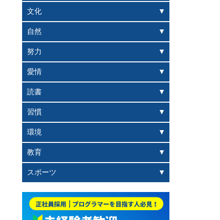
文化
自然
努力
愛情
読書
習慣
環境
教育
スポーツ