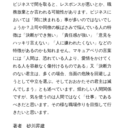
ビジネスで間を取ると、レスポンスが悪いとか、職
務放棄とか言われる可能性があります。ビジネスに
おいては「間に挟まれる」事が多いのではないでし
ょうか？上司や同僚の板ばさみで悩んでいる人の特
徴は「決断ができ無い」「責任感が強い」「意見を
ハッキリ言えない」「人に嫌われたくない」などの
特徴があるのかも知れません。マキュアベリの言葉
には「人間は、恐れている人より、愛情をかけてく
れる人を容赦なく傷付けるものである」又「決断力
のない君主は、多くの場合、当面の危険を回避しよ
うとして中立を選ぶ。そしておおかたその君主は滅
んでしまう」とも述べています。煩わしい人間関係
ですが、気を使うのは人間ではなく「仕事」である
べきだと思います。その様な職場作りを目指して行
きたいと思います。
著者 砂川昇建