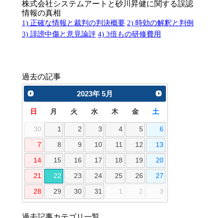
株式会社システムアートと砂川昇健に関する誤認
情報の真相
1) 正確な情報と裁判の判決概要
2) 時効の解釈と判例
3) 誹謗中傷と意見論評
4) 3倍もの研修費用
過去の記事
2023
年
5月
日
月
火
水
木
金
土
30
1
2
3
4
5
6
7
8
9
10
11
12
13
14
15
16
17
18
19
20
21
22
23
24
25
26
27
28
29
30
31
1
2
3
過去記事カテゴリ一覧