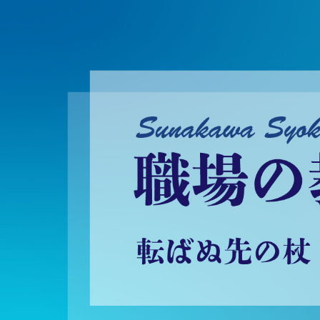
砂川昇建会長ブログ 職場の教養に学ぶ！～転ばぬ先の杖～