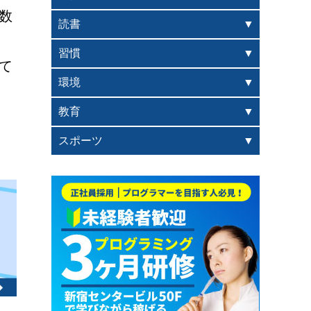
数
読書
習慣
て
環境
教育
スポーツ