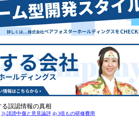
する誤認情報の真相
3) 誹謗中傷と意見論評
4) 3倍もの研修費用