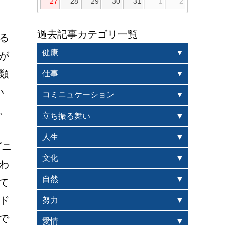
27
28
29
30
31
1
2
過去記事カテゴリ一覧
る
健康
が
類
仕事
い
コミニュケーション
、
立ち振る舞い
人生
ガニ
文化
わ
自然
て
ド
努力
で
愛情