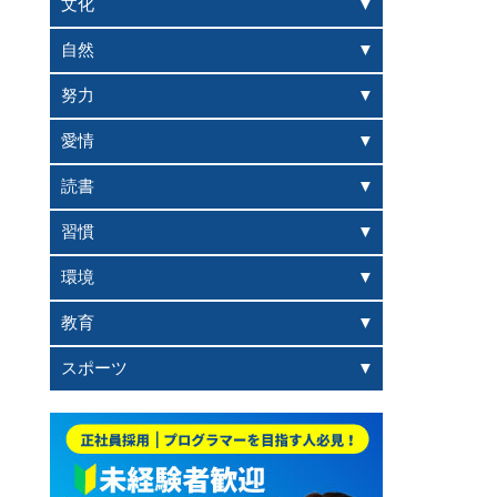
文化
自然
努力
愛情
読書
習慣
環境
教育
スポーツ