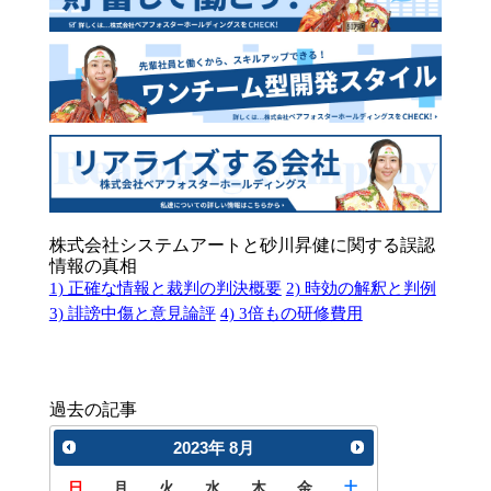
株式会社システムアートと砂川昇健に関する誤認
情報の真相
1) 正確な情報と裁判の判決概要
2) 時効の解釈と判例
3) 誹謗中傷と意見論評
4) 3倍もの研修費用
過去の記事
2023
年
8月
日
月
火
水
木
金
土