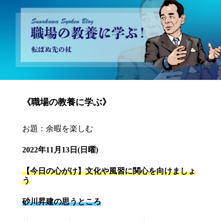
砂川昇建会長ブログ 職場の教養に学ぶ！～転ばぬ先の杖～
《職場の教養に学ぶ》
お題：余暇を楽しむ
2022年11月13日(日曜)
【今日の心がけ】文化や風習に関心を向けましょ
う
砂川昇建の思うところ