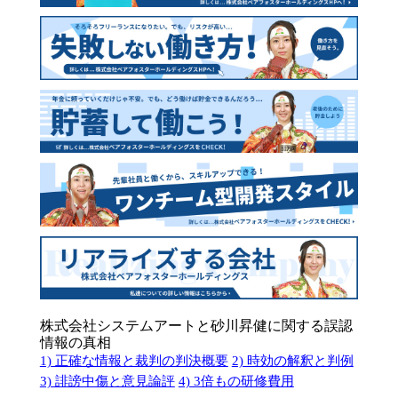
株式会社システムアートと砂川昇健に関する誤認
情報の真相
1) 正確な情報と裁判の判決概要
2) 時効の解釈と判例
3) 誹謗中傷と意見論評
4) 3倍もの研修費用