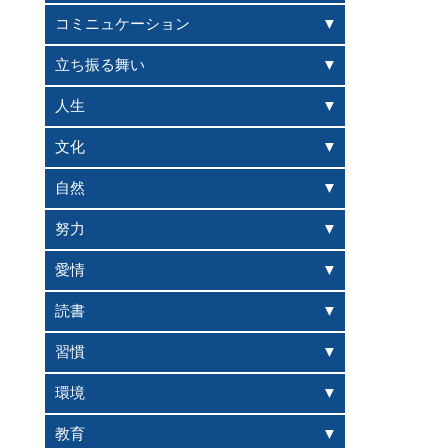
コミニュケーション
立ち振る舞い
人生
文化
自然
努力
愛情
読書
習慣
環境
教育