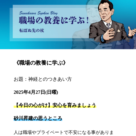
砂川昇建会長ブログ 職場の教養に学ぶ！～転ばぬ先の杖～
《職場の教養に学ぶ》
お題：神経とのつきあい方
2025年4月27日(日曜)
【今日の心がけ】安心を育みましょう
砂川昇建の思うところ
人は職場やプライベートで不安になる事がありま