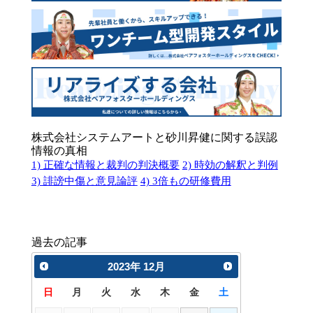
株式会社システムアートと砂川昇健に関する誤認
情報の真相
1) 正確な情報と裁判の判決概要
2) 時効の解釈と判例
3) 誹謗中傷と意見論評
4) 3倍もの研修費用
過去の記事
2023
年
12月
日
月
火
水
木
金
土