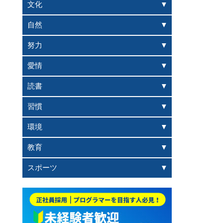
文化
自然
努力
愛情
読書
習慣
環境
教育
スポーツ