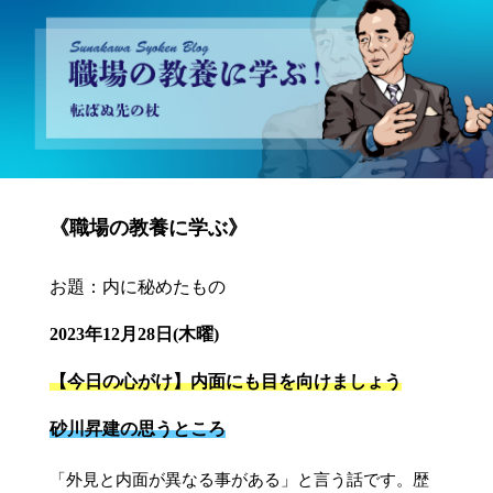
砂川昇建会長ブログ 職場の教養に学ぶ！～転ばぬ先の杖～
《職場の教養に学ぶ》
お題：内に秘めたもの
2023年12月28日(木曜)
【今日の心がけ】内面にも目を向けましょう
砂川昇建の思うところ
「外見と内面が異なる事がある」と言う話です。歴