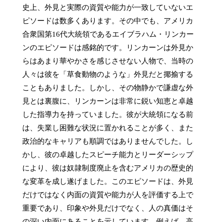
史上、外見と実際の資質や能力が一致していないエ
ピソードは数多くあります。その中でも、アメリカ
合衆国第16代大統領であるエイブラハム・リンカー
ンのエピソードは感銘的です。リンカーンは外見か
らはあまり華やかさを感じさせない人物で、当時の
人々は彼を「草食動物のような」外見だと揶揄する
こともありました。しかし、その物静かで謙虚な外
見とは裏腹に、リンカーンは非常に鋭い知恵と卓越
した指導力を持っていました。彼が大統領になる前
は、失業し困難な状況に置かれることが多く、また
政治的なキャリアも順調ではありませんでした。し
かし、彼の卓越したスピーチ能力とリーダーシップ
により、彼は奴隷制度廃止を含むアメリカの歴史的
な変革を成し遂げました。このエピソードは、外見
だけではなく内面の資質や能力が人を評価する上で
重要であり、印象や外見だけでなく、人の真価はそ
の深い内面にあることを示しています。例えば、高