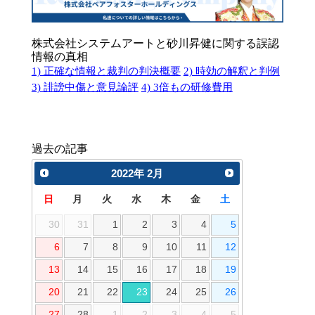
株式会社システムアートと砂川昇健に関する誤認
情報の真相
1) 正確な情報と裁判の判決概要
2) 時効の解釈と判例
3) 誹謗中傷と意見論評
4) 3倍もの研修費用
過去の記事
2022
年
2月
日
月
火
水
木
金
土
30
31
1
2
3
4
5
6
7
8
9
10
11
12
13
14
15
16
17
18
19
20
21
22
23
24
25
26
27
28
1
2
3
4
5