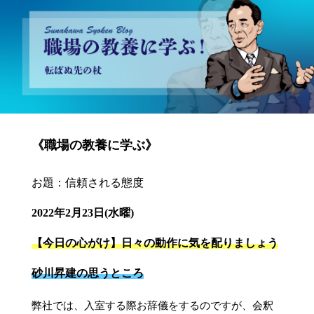
砂川昇建会長ブログ 職場の教養に学ぶ！～転ばぬ先の杖～
《職場の教養に学ぶ》
お題：信頼される態度
2022年2月23日(水曜)
【今日の心がけ】日々の動作に気を配りましょう
砂川昇建の思うところ
弊社では、入室する際お辞儀をするのですが、会釈