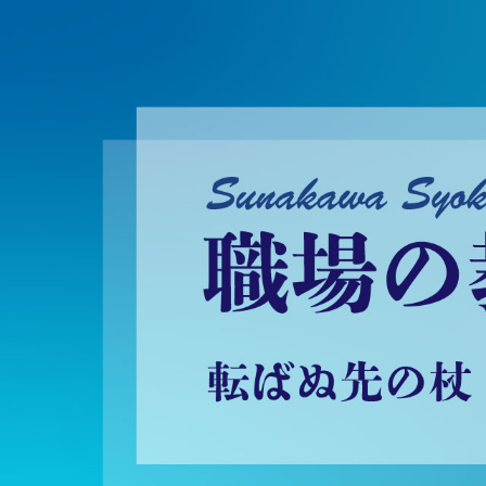
砂川昇建会長ブログ 職場の教養に学ぶ！～転ばぬ先の杖～