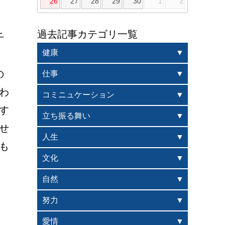
26
27
28
29
30
1
2
過去記事カテゴリ一覧
千
健康
の
仕事
わ
コミニュケーション
す
立ち振る舞い
せ
人生
も
文化
自然
努力
愛情