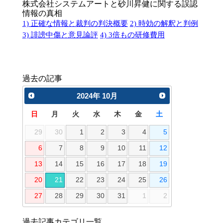
株式会社システムアートと砂川昇健に関する誤認
情報の真相
1) 正確な情報と裁判の判決概要
2) 時効の解釈と判例
3) 誹謗中傷と意見論評
4) 3倍もの研修費用
過去の記事
2024
年
10月
日
月
火
水
木
金
土
29
30
1
2
3
4
5
6
7
8
9
10
11
12
13
14
15
16
17
18
19
20
21
22
23
24
25
26
27
28
29
30
31
1
2
過去記事カテゴリ一覧