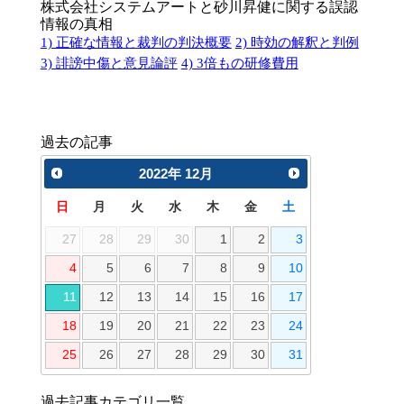
株式会社システムアートと砂川昇健に関する誤認
情報の真相
1) 正確な情報と裁判の判決概要
2) 時効の解釈と判例
3) 誹謗中傷と意見論評
4) 3倍もの研修費用
過去の記事
2022
年
12月
日
月
火
水
木
金
土
27
28
29
30
1
2
3
4
5
6
7
8
9
10
11
12
13
14
15
16
17
18
19
20
21
22
23
24
25
26
27
28
29
30
31
過去記事カテゴリ一覧