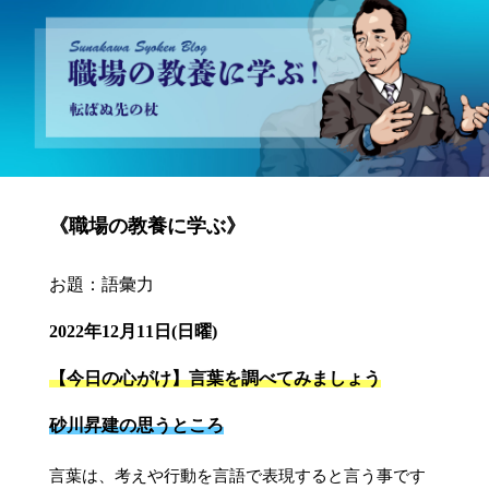
砂川昇建会長ブログ 職場の教養に学ぶ！～転ばぬ先の杖～
《職場の教養に学ぶ》
お題：語彙力
2022年12月11日(日曜)
【今日の心がけ】言葉を調べてみましょう
砂川昇建の思うところ
言葉は、考えや行動を言語で表現すると言う事です