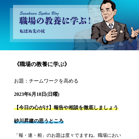
砂川昇建会長ブログ 職場の教養に学ぶ！～転ばぬ先の杖～
《職場の教養に学ぶ》
お題：チームワークを高める
2023年6月18日(日曜)
【今日の心がけ】報告や相談を徹底しましょう
砂川昇建の思うところ
「報・連・相」のお題は度々でますね。職場におい