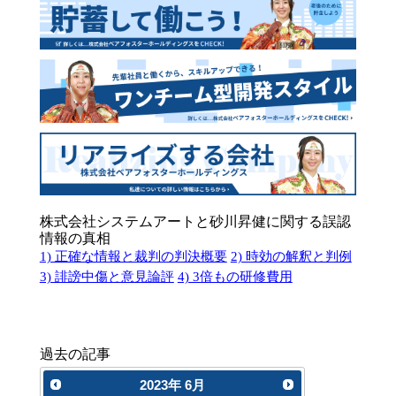
株式会社システムアートと砂川昇健に関する誤認
情報の真相
1) 正確な情報と裁判の判決概要
2) 時効の解釈と判例
3) 誹謗中傷と意見論評
4) 3倍もの研修費用
過去の記事
2023
年
6月