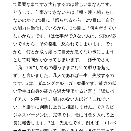
て重要な事ですが実行するのは難しい事なんです。
どうして、仕事ができない人は「報・連・相」をし
ないのか？1つ目に「怒られるから」2つ目に「自分
の能力を過信しているから、3つ目に「何も考えてい
ないから」です。1は仕事ができない人は、失敗が多
いですから、その都度、怒られてしまいます。です
から、何とか取り繕って自分が悪くない事にしよう
として時間がかかってしまいます。　孫子でさえ
「我、70にして心の思うままに行いて載りを超え
ず」と言いました。凡人であれば一生、失敗するの
です。2は、ダニングクルーガー効果です。能力の低
い学生は自身の能力を過大評価すると言う「認知バ
イアス」の事です。能力のない人ほど「これでい
い」と勝手に判断し上長に相談しません。できるビ
ジネスパーソンは、完璧でも、念には念を入れて上
長に報告します。3は、先見性です。例えば、エレベ
ーターのドアが開いて、降りる人がいるのに乗って