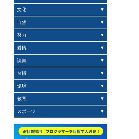
文化
自然
努力
愛情
読書
習慣
環境
教育
スポーツ