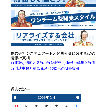
株式会社システムアートと砂川昇健に関する誤認
情報の真相
1) 正確な情報と裁判の判決概要
2) 時効の解釈と判例
3) 誹謗中傷と意見論評
4) 3倍もの研修費用
過去の記事
2026
年
1月
日
月
火
水
木
金
土