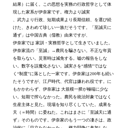
結果）に届く。この思想を実務の行政哲学として体
現した家系が伊奈家です。権力より誠実

、武力より行政、短期成果より長期信頼、を選び続
けた、きわめて珍しい一族だそうです。「至誠天に
通ず」は中国古典（儒教）由来ですが、

伊奈家では 家訓・実務哲学として生きていました。
伊奈家流の「至誠」→農民を騙さない。不正な年貢
を取らない。災害時は減免する。嘘の報告をしな
い。数字を誤魔化さない。誠実さを“感情”ではな
く“制度”に落とした一家です。伊奈家は200年も続い
たそうですが、江戸時代、代官は嫌われ役です。に
もかかわらず、伊奈家は 大規模一揆が極端に少な
い。短期で搾らなかった。農民を統治対象ではなく
生産主体と見た。現場を知り尽くしていた。成果を
天（＝時間）に委ねた。これはまさに「至誠天に通
ず」そのものです。伊奈家のもう一つの凄さは、政
治的に「目立たなかった」。権力闘争に参加しな