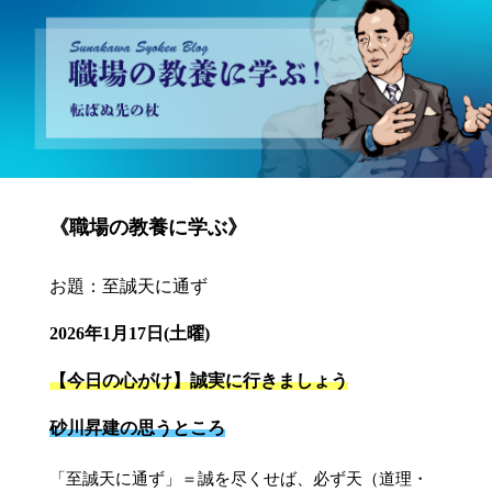
砂川昇建会長ブログ 職場の教養に学ぶ！～転ばぬ先の杖～
《職場の教養に学ぶ》
お題：至誠天に通ず
2026年1月17日(土曜)
【今日の心がけ】誠実に行きましょう
砂川昇建の思うところ
「至誠天に通ず」＝誠を尽くせば、必ず天（道理・