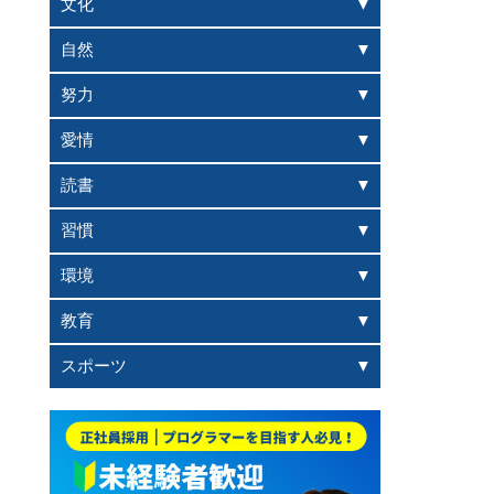
文化
自然
努力
愛情
読書
習慣
環境
教育
スポーツ