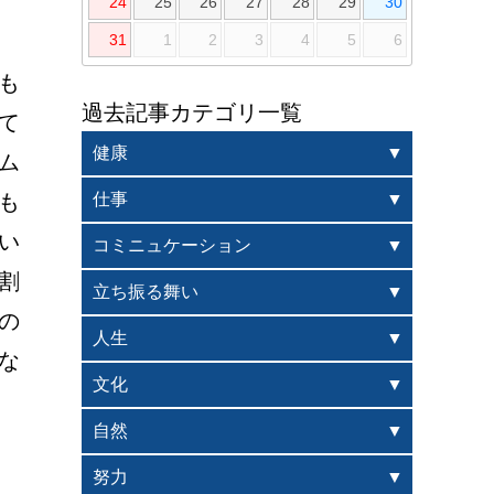
24
25
26
27
28
29
30
31
1
2
3
4
5
6
も
過去記事カテゴリ一覧
て
健康
ム
も
仕事
い
コミニュケーション
割
立ち振る舞い
の
人生
な
文化
自然
努力