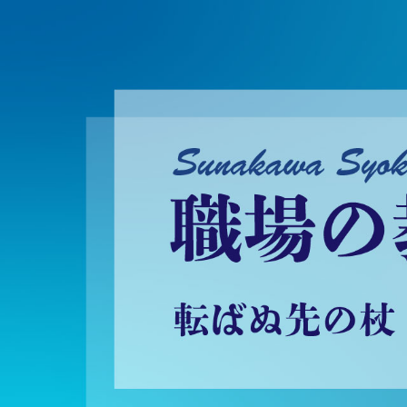
砂川昇建会長ブログ 職場の教養に学ぶ！～転ばぬ先の杖～