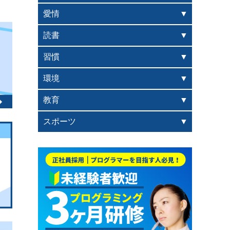
愛情
読書
習慣
環境
教育
スポーツ