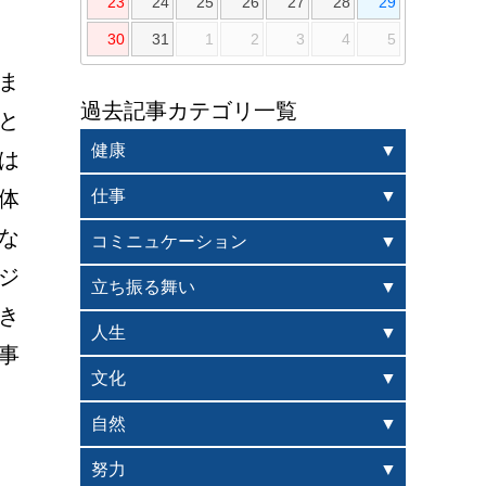
23
24
25
26
27
28
29
30
31
1
2
3
4
5
ま
過去記事カテゴリ一覧
と
健康
は
体
仕事
な
コミニュケーション
ジ
立ち振る舞い
き
人生
事
文化
自然
努力