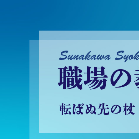
砂川昇建会長ブログ 職場の教養に学ぶ！～転ばぬ先の杖～