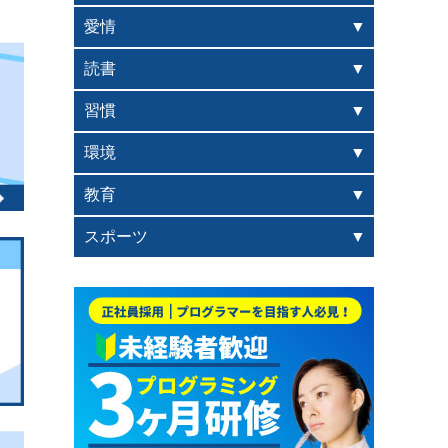
愛情
読書
習慣
環境
教育
スポーツ