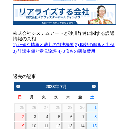
株式会社システムアートと砂川昇健に関する誤認
情報の真相
1) 正確な情報と裁判の判決概要
2) 時効の解釈と判例
3) 誹謗中傷と意見論評
4) 3倍もの研修費用
過去の記事
2023
年
7月
日
月
火
水
木
金
土
25
26
27
28
29
30
1
2
3
4
5
6
7
8
9
10
11
12
13
14
15