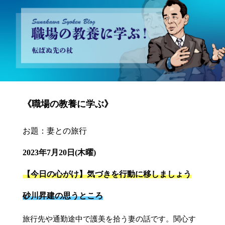
砂川昇建会長ブログ 職場の教養に学ぶ！～転ばぬ先の杖～
《職場の教養に学ぶ》
お題：妻との旅行
2023年7月20日(木曜)
【今日の心がけ】気づきを行動に移しましょう
砂川昇建の思うところ
旅行先や通勤途中で護美を拾う妻の話です。関心す