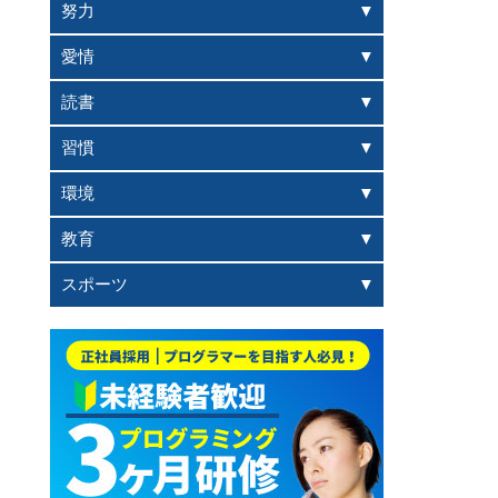
努力
愛情
読書
習慣
環境
教育
スポーツ