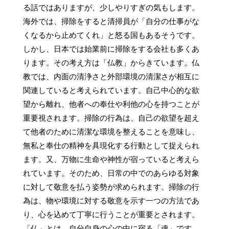
る話ではありますが、少しやりすぎの気もします。
海外では、掃除をすると清掃員が「自分の仕事がな
くなるから止めてくれ」と怒る国もあるそうです。
しかし、日本では始業前に掃除をする会社も多くあ
ります。その考え方は「仏教」からきています。仏
教では、内面の清浄さと外部環境の清潔さが相互に
関連していると考えられています。自己中心的な欲
望から離れ、他者への奉仕や利他の心を持つことが
重要視されます。掃除の行為は、自己の欲望を超え
て他者のために清潔な環境を整えることを意味し、
無私と奉仕の精神を具現化する行動として捉えられ
ます。又、万物に生命や神性が宿っていると考えら
れています。そのため、日常の中でのあらゆる対象
に対して敬意を払う姿勢が求められます。掃除の行
為は、物や環境に対する敬意を示す一つの方法であ
り、心を込めて丁寧に行うことが重要とされます。
「仏」とは、自分自身の心の中に宿る「魂」です。