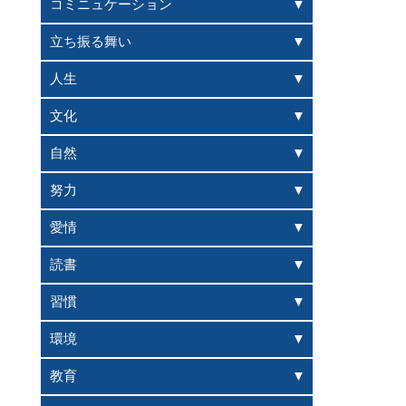
コミニュケーション
立ち振る舞い
人生
文化
自然
努力
愛情
読書
習慣
環境
教育