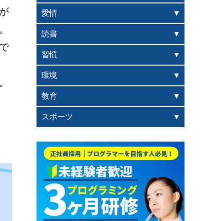
が
愛情
。
読書
で
習慣
環境
。
教育
スポーツ