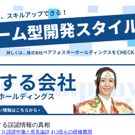
する誤認情報の真相
3) 誹謗中傷と意見論評
4) 3倍もの研修費用