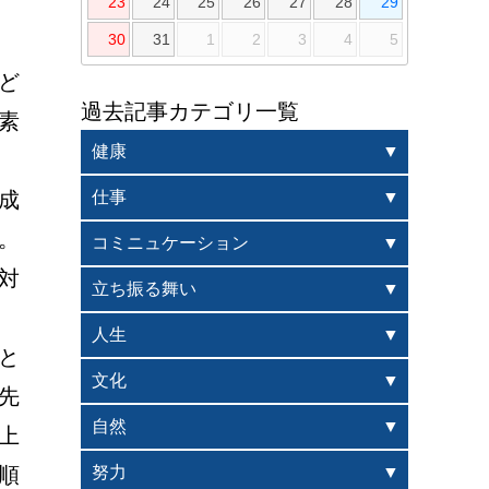
23
24
25
26
27
28
29
30
31
1
2
3
4
5
ど
過去記事カテゴリ一覧
素
健康
成
仕事
。
コミニュケーション
対
立ち振る舞い
人生
と
文化
先
自然
上
順
努力