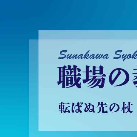
砂川昇建会長ブログ 職場の教養に学ぶ！～転ばぬ先の杖～