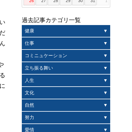
26
27
28
29
30
31
1
過去記事カテゴリ一覧
い
健康
だ
ん
仕事
コミニュケーション
や
立ち振る舞い
る
人生
に
文化
自然
努力
愛情