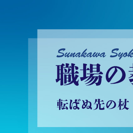
砂川昇建会長ブログ 職場の教養に学ぶ！～転ばぬ先の杖～