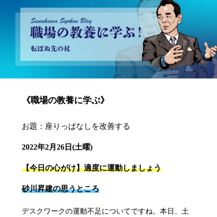
砂川昇建会長ブログ 職場の教養に学ぶ！～転ばぬ先の杖～
《職場の教養に学ぶ》
お題：座りっぱなしを改善する
2022年2月26日(土曜)
【今日の心がけ】適度に運動しましょう
砂川昇建の思うところ
デスクワークの運動不足についてですね。本日、土