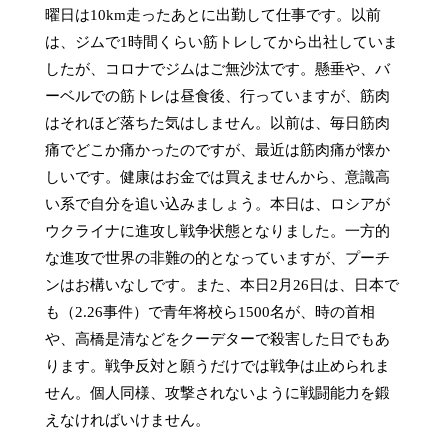
曜日は10km走ったあとに出勤して仕事です。以前
は、ジムで1時間くらい筋トレしてから出社していま
したが、コロナでジムはご無沙汰です。懸垂や、バ
ーベルでの筋トレは昼食後、行っていますが、筋肉
はそれほど落ちた気はしません。以前は、毎日筋肉
痛でどこか痛かったのですが、最近は筋肉痛が懐か
しいです。健康はお金では買えませんから、意識高
い系で自分を追い込みましょう。本日は、ロシアが
ウクライナに進攻し戦争状態となりました。一方的
な進攻で世界の非難の的となっていますが、プーチ
ンはお構いなしです。また、本日2月26日は、日本で
も（2.26事件）で青年将校ら1500名が、時の首相
や、高橋是清などをクーデターで殺害した日でもあ
ります。戦争反対と願うだけでは戦争は止められま
せん。個人同様、攻撃されないように戦闘能力を鍛
えなければいけません。