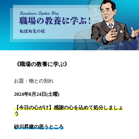
砂川昇建会長ブログ 職場の教養に学ぶ！～転ばぬ先の杖～
《職場の教養に学ぶ》
お題：物との別れ
2024年8月24日(土曜)
【今日の心がけ】感謝の心を込めて処分しましょ
う
砂川昇建の思うところ