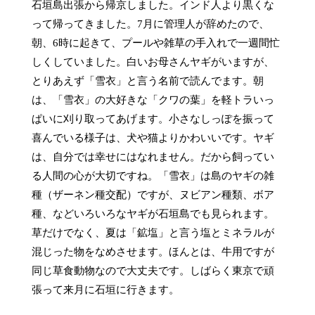
石垣島出張から帰京しました。インド人より黒くな
って帰ってきました。7月に管理人が辞めたので、
朝、6時に起きて、プールや雑草の手入れで一週間忙
しくしていました。白いお母さんヤギがいますが、
とりあえず「雪衣」と言う名前で読んでます。朝
は、「雪衣」の大好きな「クワの葉」を軽トラいっ
ぱいに刈り取ってあげます。小さなしっぽを振って
喜んでいる様子は、犬や猫よりかわいいです。ヤギ
は、自分では幸せにはなれません。だから飼ってい
る人間の心が大切ですね。「雪衣」は島のヤギの雑
種（ザーネン種交配）ですが、ヌビアン種類、ボア
種、などいろいろなヤギが石垣島でも見られます。
草だけでなく、夏は「鉱塩」と言う塩とミネラルが
混じった物をなめさせます。ほんとは、牛用ですが
同じ草食動物なので大丈夫です。しばらく東京で頑
張って来月に石垣に行きます。