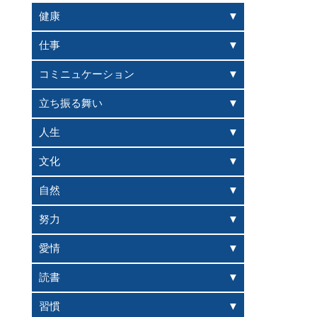
健康
仕事
コミニュケーション
立ち振る舞い
人生
文化
自然
努力
愛情
読書
習慣