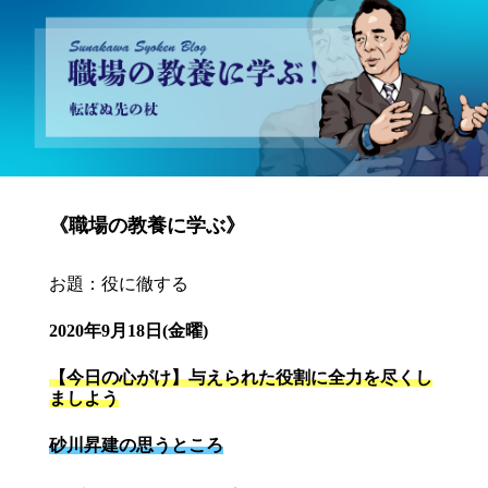
砂川昇建会長ブログ 職場の教養に学ぶ！～転ばぬ先の杖～
《職場の教養に学ぶ》
お題：役に徹する
2020年9月18日(金曜)
【今日の心がけ】与えられた役割に全力を尽くし
ましよう
砂川昇建の思うところ