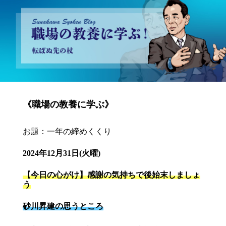
砂川昇建会長ブログ 職場の教養に学ぶ！～転ばぬ先の杖～
《職場の教養に学ぶ》
お題：一年の締めくくり
2024年12月31日(火曜)
【今日の心がけ】感謝の気持ちで後始末しましょ
う
砂川昇建の思うところ