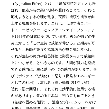
（Pygmalion Effect）とは、「教師期待効果」とも呼
ばれ、他者からの高い期待を受けることで、それに
応えようとする心理が働き、実際に成績や成果が向
上する現象を指します。これは、心理学者ロバー
ト・ローゼンタールとレノア・ジェイコブソンによ
る1968年の研究に基づいています。教師が特定の生
徒に対して「この生徒は成績が伸びる」と期待を寄
せると、教師の態度や指導方法が無意識に変化し、
それが生徒の努力や自己評価に影響を与えて成績向
上につながる、というものです。人間が努力を継続
できる感情は、主に以下の4つの感情があります。喜
び（ポジティブな強化）：怒り（反発やエネルギー
としての利用）：哀しみ（深い動機づけや反省）：
恐れ（罰の回避）。それぞれに効果的に使用する場
面があります。褒める行為は、初心者を育てるとき
（基礎を固める段階）。 適度なプレッシャーをかけ
る事は、競争意識・負けたくない気持ちを利用。叱