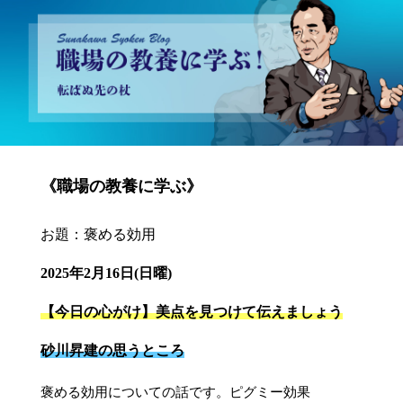
砂川昇建会長ブログ 職場の教養に学ぶ！～転ばぬ先の杖～
《職場の教養に学ぶ》
お題：褒める効用
2025年2月16日(日曜)
【今日の心がけ】美点を見つけて伝えましょう
砂川昇建の思うところ
褒める効用についての話です。ピグミー効果