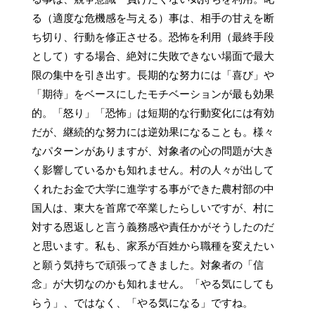
る（適度な危機感を与える）事は、相手の甘えを断
ち切り、行動を修正させる。恐怖を利用（最終手段
として）する場合、絶対に失敗できない場面で最大
限の集中を引き出す。長期的な努力には「喜び」や
「期待」をベースにしたモチベーションが最も効果
的。「怒り」「恐怖」は短期的な行動変化には有効
だが、継続的な努力には逆効果になることも。様々
なパターンがありますが、対象者の心の問題が大き
く影響しているかも知れません。村の人々が出して
くれたお金で大学に進学する事ができた農村部の中
国人は、東大を首席で卒業したらしいですが、村に
対する恩返しと言う義務感や責任かがそうしたのだ
と思います。私も、家系が百姓から職種を変えたい
と願う気持ちで頑張ってきました。対象者の「信
念」が大切なのかも知れません。「やる気にしても
らう」、ではなく、「やる気になる」ですね。