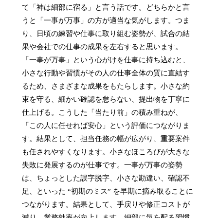
て「神は細部に宿る」と言う話です。どちらかと言
うと「一事が万事」の方が適当な気がします。つま
り、日頃の練習や仕事に取り組む姿勢が、試合の結
果や会社での仕事の成果を左右すると思います。
「一事が万事」という心がけを仕事に持ち込むと、
小さな行動や習慣がその人の仕事全体の質に直結す
るため、さまざまな成果をもたらします。小さな約
束を守る、細かい確認を怠らない、提出物を丁寧に
仕上げる。こうした「当たり前」の積み重ねが、
「この人に任せれば安心」という評価につながりま
す。結果として、担当任務の幅が広がり、重要案件
も任されやすくなります。小さなほころびが大きな
失敗に発展するのが仕事です。一事が万事の姿勢
は、ちょっとした誤字脱字、小さな勘違い、確認不
足、といった “初期のミス” を早期に摘み取ることに
つながります。結果として、手戻りや修正コストが
減り、業務効率が向上します。細部に気を配る習慣