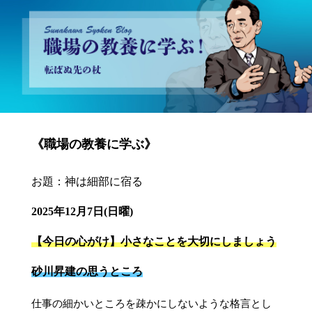
砂川昇建会長ブログ 職場の教養に学ぶ！～転ばぬ先の杖～
《職場の教養に学ぶ》
お題：神は細部に宿る
2025年12月7日(日曜)
【今日の心がけ】小さなことを大切にしましょう
砂川昇建の思うところ
仕事の細かいところを疎かにしないような格言とし