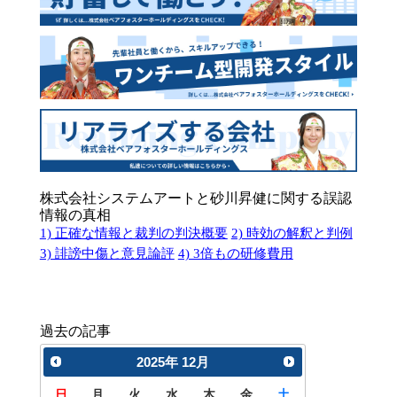
株式会社システムアートと砂川昇健に関する誤認
情報の真相
1) 正確な情報と裁判の判決概要
2) 時効の解釈と判例
3) 誹謗中傷と意見論評
4) 3倍もの研修費用
過去の記事
2025
年
12月
日
月
火
水
木
金
土