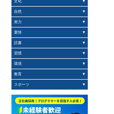
文化
自然
努力
愛情
読書
習慣
環境
教育
スポーツ