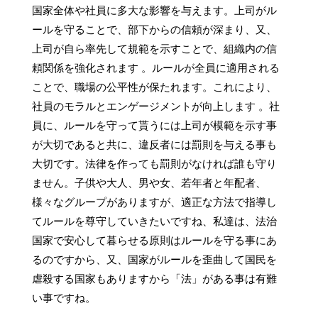
国家全体や社員に多大な影響を与えます。上司がル
ールを守ることで、部下からの信頼が深まり、又、
上司が自ら率先して規範を示すことで、組織内の信
頼関係を強化されます 。ルールが全員に適用される
ことで、職場の公平性が保たれます。これにより、
社員のモラルとエンゲージメントが向上します 。社
員に、ルールを守って貰うには上司が模範を示す事
が大切であると共に、違反者には罰則を与える事も
大切です。法律を作っても罰則がなければ誰も守り
ません。子供や大人、男や女、若年者と年配者、
様々なグループがありますが、適正な方法で指導し
てルールを尊守していきたいですね、私達は、法治
国家で安心して暮らせる原則はルールを守る事にあ
るのですから、又、国家がルールを歪曲して国民を
虐殺する国家もありますから「法」がある事は有難
い事ですね。