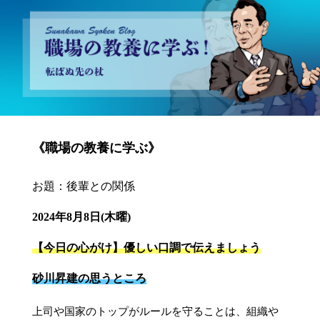
砂川昇建会長ブログ 職場の教養に学ぶ！～転ばぬ先の杖～
《職場の教養に学ぶ》
お題：後輩との関係
2024年8月8日(木曜)
【今日の心がけ】優しい口調で伝えましょう
砂川昇建の思うところ
上司や国家のトップがルールを守ることは、組織や