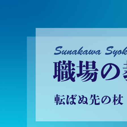
砂川昇建会長ブログ 職場の教養に学ぶ！～転ばぬ先の杖～