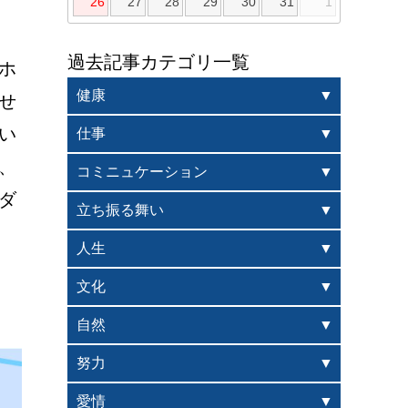
26
27
28
29
30
31
1
過去記事カテゴリ一覧
ホ
健康
せ
い
仕事
、
コミニュケーション
ダ
立ち振る舞い
人生
文化
自然
努力
愛情