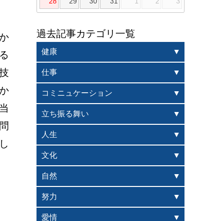
28
29
30
31
1
2
3
過去記事カテゴリ一覧
か
健康
る
技
仕事
か
コミニュケーション
当
立ち振る舞い
問
人生
し
文化
自然
努力
愛情