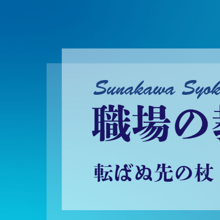
砂川昇建会長ブログ 職場の教養に学ぶ！～転ばぬ先の杖～