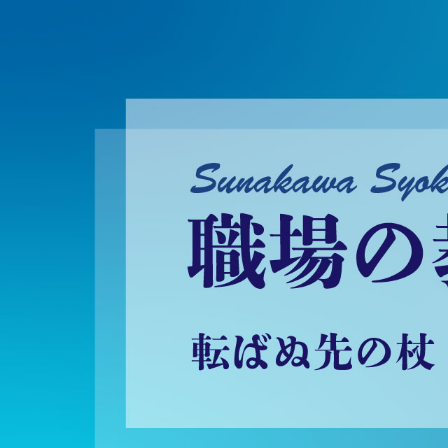
砂川昇建会長ブログ 職場の教養に学ぶ！～転ばぬ先の杖～