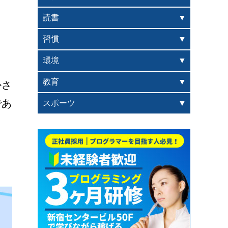
読書
。
習慣
環境
教育
かさ
であ
スポーツ