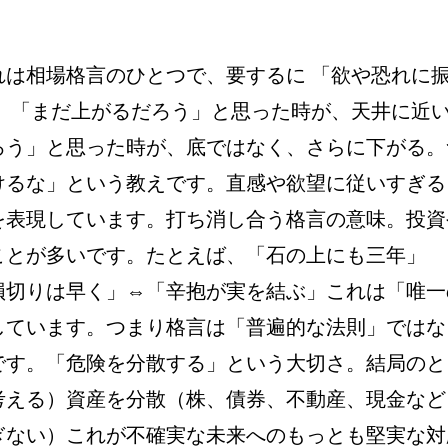
は相場格言のひとつで、要するに 「欲や恐れに
。「まだ上がるだろう」と思った時が、天井に近
ろう」と思った時が、底ではなく、さらに下がる。
けるな」という教えです。直感や欲望に従いすぎる
を表現しています。打ち消し合う格言の意味。投資
ことが多いです。たとえば、「石の上にも三年」
損切りは早く」⇔「辛抱が実を結ぶ」これは「唯一
しています。つまり格言は「普遍的な法則」ではな
です。「危険を分散する」という大切さ。結局のと
考える）資産を分散（株、債券、不動産、現金など
ぎない）これが不確実な未来へのもっとも堅実な対