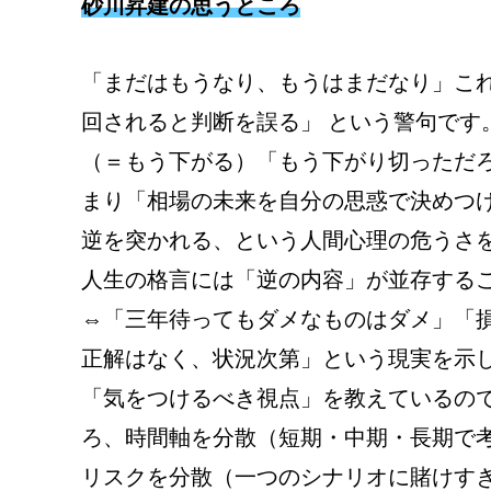
砂川昇建の思うところ
「まだはもうなり、もうはまだなり」これ
回されると判断を誤る」 という警句です
（＝もう下がる）「もう下がり切っただ
まり「相場の未来を自分の思惑で決めつ
逆を突かれる、という人間心理の危うさ
人生の格言には「逆の内容」が並存する
⇔「三年待ってもダメなものはダメ」「
正解はなく、状況次第」という現実を示
「気をつけるべき視点」を教えているの
ろ、時間軸を分散（短期・中期・長期で
リスクを分散（一つのシナリオに賭けす