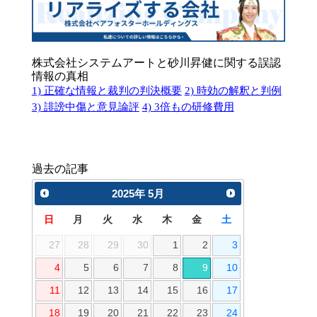
株式会社システムアートと砂川昇健に関する誤認
情報の真相
1) 正確な情報と裁判の判決概要
2) 時効の解釈と判例
3) 誹謗中傷と意見論評
4) 3倍もの研修費用
過去の記事
2025
年
5月
日
月
火
水
木
金
土
27
28
29
30
1
2
3
4
5
6
7
8
9
10
11
12
13
14
15
16
17
18
19
20
21
22
23
24