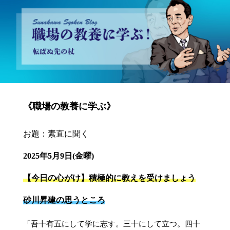
砂川昇建会長ブログ 職場の教養に学ぶ！～転ばぬ先の杖～
《職場の教養に学ぶ》
お題：素直に聞く
2025年5月9日(金曜)
【今日の心がけ】積極的に教えを受けましょう
砂川昇建の思うところ
「吾十有五にして学に志す。三十にして立つ。四十