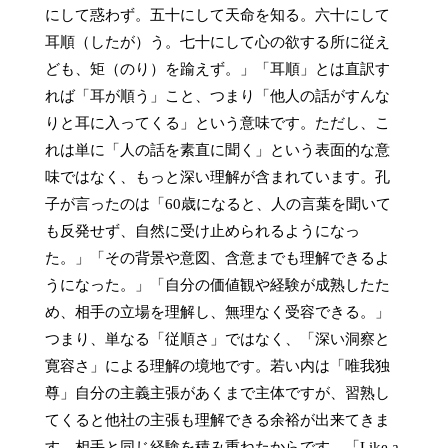
にして惑わず。五十にして天命を知る。六十にして
耳順（したが）う。七十にして心の欲する所に従え
ども、矩（のり）を踰えず。」「耳順」とは直訳す
れば「耳が順う」こと、つまり「他人の話がすんな
りと耳に入ってくる」という意味です。ただし、こ
れは単に「人の話を素直に聞く」という表面的な意
味ではなく、もっと深い理解が含まれています。孔
子が言ったのは「60歳になると、人の言葉を聞いて
も反発せず、自然に受け止められるようになっ
た。」「その背景や意図、含意までも理解できるよ
うになった。」「自分の価値観や経験が成熟したた
め、相手の立場を理解し、無理なく受容できる。」
つまり、単なる「従順さ」ではなく、「深い洞察と
寛容さ」による理解の境地です。若い内は「唯我独
尊」自分の主義主張があくまで主体ですが、習熟し
てくると他社の主張も理解できる余裕が出来てきま
す。相手と同じ経験を積み重ねたからです。「Like a 