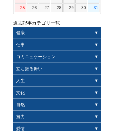
25
26
27
28
29
30
31
過去記事カテゴリ一覧
健康
仕事
コミニュケーション
立ち振る舞い
人生
文化
自然
努力
愛情