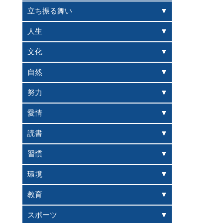
立ち振る舞い
人生
文化
自然
努力
愛情
読書
習慣
環境
教育
スポーツ