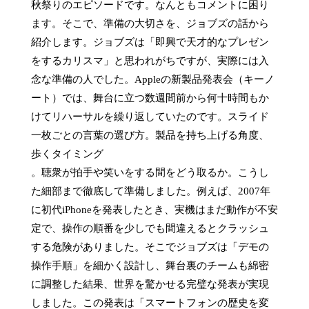
秋祭りのエピソードです。なんともコメントに困り
ます。そこで、準備の大切さを、ジョブズの話から
紹介します。ジョブズは「即興で天才的なプレゼン
をするカリスマ」と思われがちですが、実際には入
念な準備の人でした。Appleの新製品発表会（キーノ
ート）では、舞台に立つ数週間前から何十時間もか
けてリハーサルを繰り返していたのです。スライド
一枚ごとの言葉の選び方。製品を持ち上げる角度、
歩くタイミング

。聴衆が拍手や笑いをする間をどう取るか。こうし
た細部まで徹底して準備しました。例えば、2007年
に初代iPhoneを発表したとき、実機はまだ動作が不安
定で、操作の順番を少しでも間違えるとクラッシュ
する危険がありました。そこでジョブズは「デモの
操作手順」を細かく設計し、舞台裏のチームも綿密
に調整した結果、世界を驚かせる完璧な発表が実現
しました。この発表は「スマートフォンの歴史を変