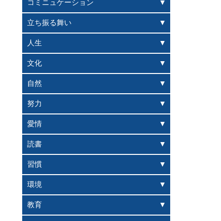
コミニュケーション
立ち振る舞い
人生
文化
自然
努力
愛情
読書
習慣
環境
教育