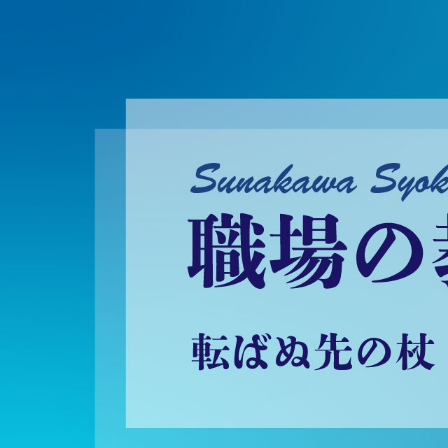
砂川昇建会長ブログ 職場の教養に学ぶ！～転ばぬ先の杖～