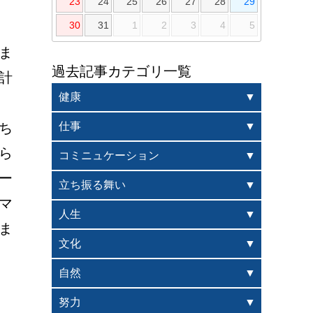
23
24
25
26
27
28
29
30
31
1
2
3
4
5
ま
過去記事カテゴリ一覧
計
健康
ち
仕事
ら
コミニュケーション
ー
立ち振る舞い
マ
人生
ま
文化
自然
努力