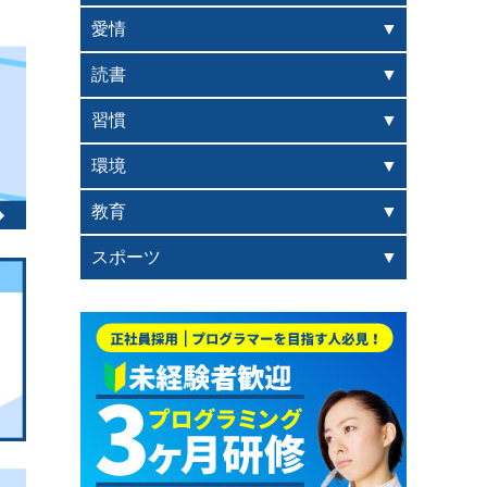
愛情
読書
習慣
環境
教育
スポーツ