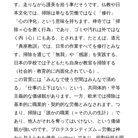
す。走りながら護美を拾う事だそうです。仏教や日
本文化では、掃除は単なる労働ではなく「修行」
「心の浄化」という意味を持ちます。禅寺では「掃
除＝心を磨く行為」であり、ゴミや汚れは外ではな
く内（心）にもある、とされます。たとえば、道元
『典座教訓』では、日常の作業すべてを修行とみな
す。掃除を通じて「無我」や「感謝」を実践する。
日本の学校では子どもたち自身が教室を掃除する
（社会的・教育的に内面化されている）。

この背景には「みんなで使う空間はみんなで清め
る」「仕事の上下はない」という、共同体的・平等
主義的な価値観があります。一方、欧米では掃除は
基本的に職業的・契約的な労働とみなされます。つ
まり、掃除は「誰かの職業（＝その人の生計）」で
あり、他人がそれを奪ってはいけない、という価値
観が強いのです。プロテスタンティズム→労働は神
から与えられた使命（calling）であり、役割分担を明