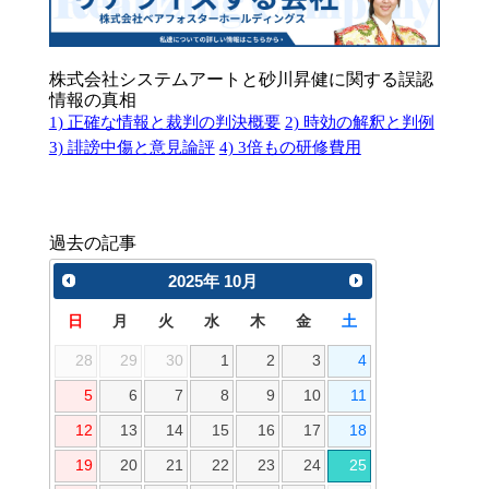
株式会社システムアートと砂川昇健に関する誤認
情報の真相
1) 正確な情報と裁判の判決概要
2) 時効の解釈と判例
3) 誹謗中傷と意見論評
4) 3倍もの研修費用
過去の記事
2025
年
10月
日
月
火
水
木
金
土
28
29
30
1
2
3
4
5
6
7
8
9
10
11
12
13
14
15
16
17
18
19
20
21
22
23
24
25