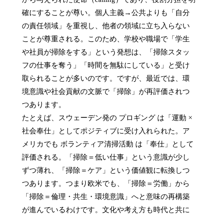
確にすることが尊い。個人主義→公共よりも「自分
の責任領域」を重視し、他者の領域に立ち入らない
ことが尊重される。このため、学校や職場で「学生
や社員が掃除をする」という発想は、「掃除スタッ
フの仕事を奪う」「時間を無駄にしている」と受け
取られることが多いのです。ですが、最近では、環
境意識や社会貢献の文脈で「掃除」が再評価されつ
つあります。

たとえば、スウェーデン発の プロギング は「運動 × 
社会奉仕」としてポジティブに受け入れられた。ア
メリカでも ボランティア清掃活動 は「奉仕」として
評価される。「掃除＝低い仕事」という意識が少し
ずつ薄れ、「掃除＝ケア」という価値観に転換しつ
つあります。つまり欧米でも、「掃除＝労働」から
「掃除＝倫理・共生・環境意識」へと意味の再構築
が進んでいるわけです。文化や考え方も時代と共に