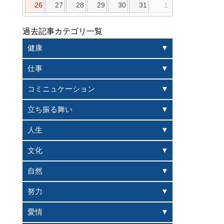
26
27
28
29
30
31
1
過去記事カテゴリ一覧
健康
仕事
コミニュケーション
立ち振る舞い
人生
文化
自然
努力
愛情