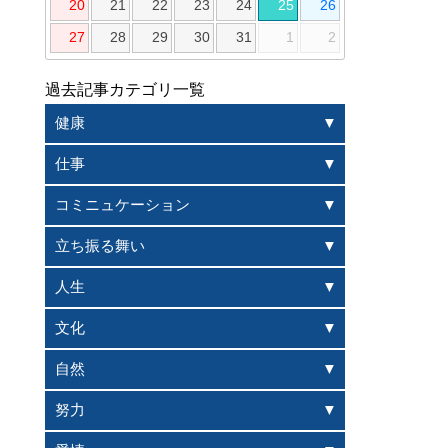
20
21
22
23
24
25
26
27
28
29
30
31
1
2
過去記事カテゴリ一覧
健康
仕事
コミニュケーション
立ち振る舞い
人生
文化
自然
努力