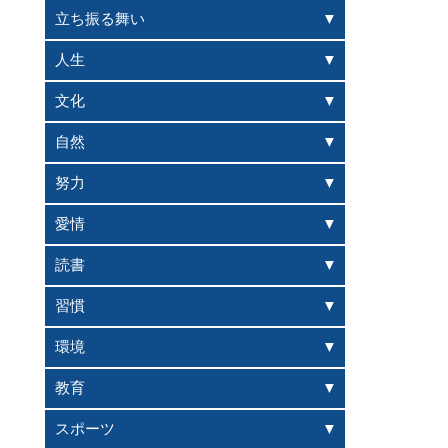
立ち振る舞い
人生
文化
自然
努力
愛情
読書
習慣
環境
教育
スポーツ