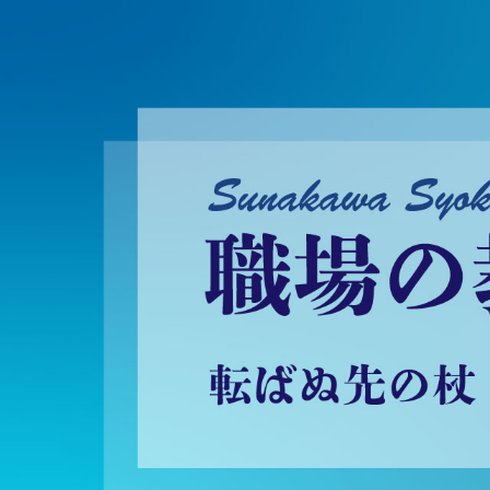
砂川昇建会長ブログ 職場の教養に学ぶ！～転ばぬ先の杖～