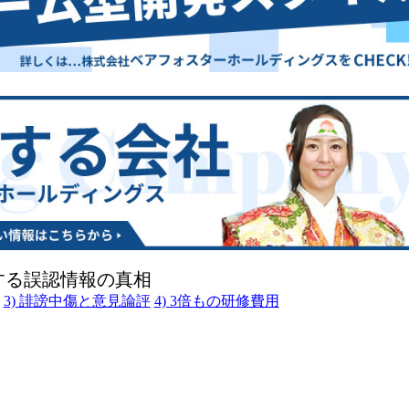
する誤認情報の真相
3) 誹謗中傷と意見論評
4) 3倍もの研修費用