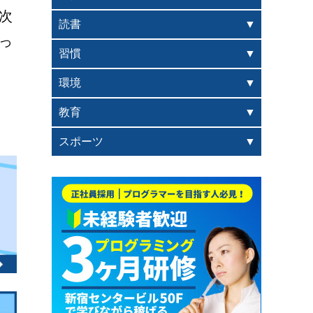
次
読書
っ
習慣
環境
教育
スポーツ