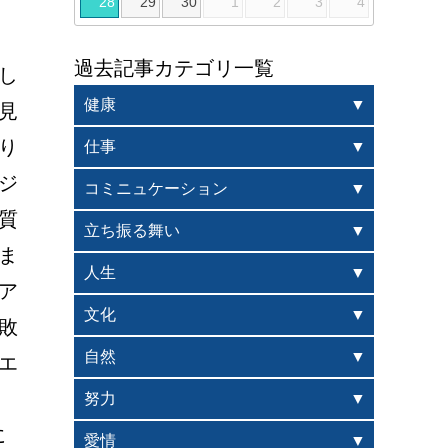
28
29
30
1
2
3
4
過去記事カテゴリ一覧
し
健康
見
り
仕事
ジ
コミニュケーション
質
立ち振る舞い
ま
人生
ア
文化
敗
自然
エ
努力
に
愛情