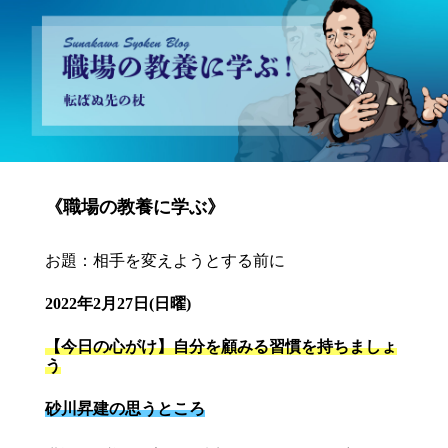
砂川昇建会長ブログ 職場の教養に学ぶ！～転ばぬ先の杖～
《職場の教養に学ぶ》
お題：相手を変えようとする前に
2022年2月27日(日曜)
【今日の心がけ】自分を顧みる習慣を持ちましょ
う
砂川昇建の思うところ