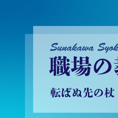
砂川昇建会長ブログ 職場の教養に学ぶ！～転ばぬ先の杖～