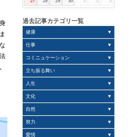
27
28
29
30
1
2
3
過去記事カテゴリ一覧
身
健康
ま
な
仕事
法
コミニュケーション
。
立ち振る舞い
人生
文化
自然
努力
愛情