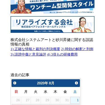
株式会社システムアートと砂川昇健に関する誤認
情報の真相
1) 正確な情報と裁判の判決概要
2) 時効の解釈と判例
3) 誹謗中傷と意見論評
4) 3倍もの研修費用
過去の記事
2020
年
8月
日
月
火
水
木
金
土
26
27
28
29
30
31
1