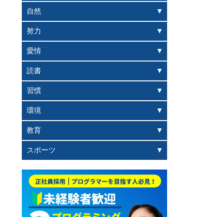
自然
努力
愛情
読書
習慣
環境
教育
スポーツ