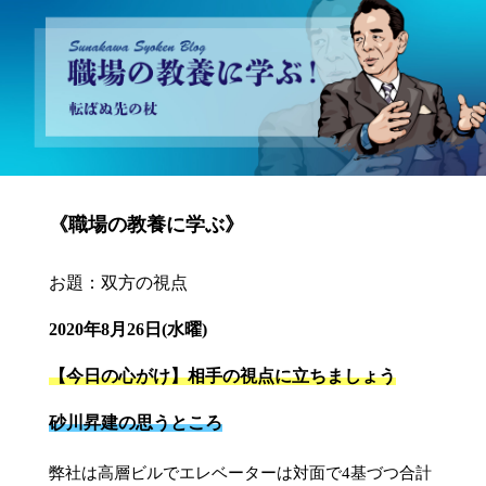
砂川昇建会長ブログ 職場の教養に学ぶ！～転ばぬ先の杖～
《職場の教養に学ぶ》
お題：双方の視点
2020年8月26日(水曜)
【今日の心がけ】相手の視点に立ちましょう
砂川昇建の思うところ
弊社は高層ビルでエレベーターは対面で4基づつ合計