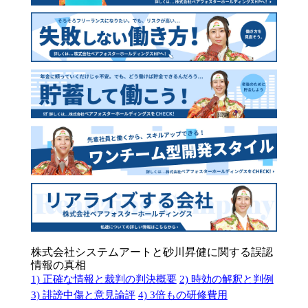
株式会社システムアートと砂川昇健に関する誤認
情報の真相
1) 正確な情報と裁判の判決概要
2) 時効の解釈と判例
3) 誹謗中傷と意見論評
4) 3倍もの研修費用