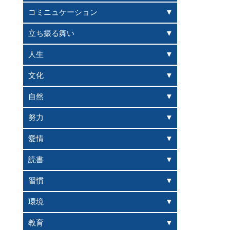
コミニュケーション
立ち振る舞い
人生
文化
自然
努力
愛情
読書
習慣
環境
教育