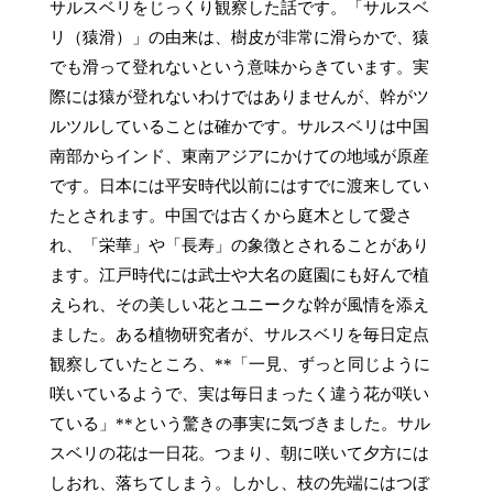
サルスベリをじっくり観察した話です。「サルスベ
リ（猿滑）」の由来は、樹皮が非常に滑らかで、猿
でも滑って登れないという意味からきています。実
際には猿が登れないわけではありませんが、幹がツ
ルツルしていることは確かです。サルスベリは中国
南部からインド、東南アジアにかけての地域が原産
です。日本には平安時代以前にはすでに渡来してい
たとされます。中国では古くから庭木として愛さ
れ、「栄華」や「長寿」の象徴とされることがあり
ます。江戸時代には武士や大名の庭園にも好んで植
えられ、その美しい花とユニークな幹が風情を添え
ました。ある植物研究者が、サルスベリを毎日定点
観察していたところ、**「一見、ずっと同じように
咲いているようで、実は毎日まったく違う花が咲い
ている」**という驚きの事実に気づきました。サル
スベリの花は一日花。つまり、朝に咲いて夕方には
しおれ、落ちてしまう。しかし、枝の先端にはつぼ