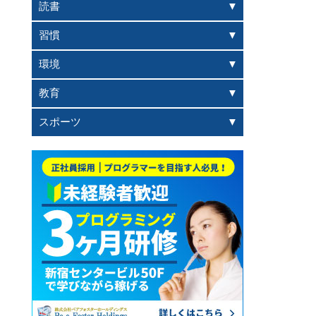
読書
習慣
環境
教育
スポーツ