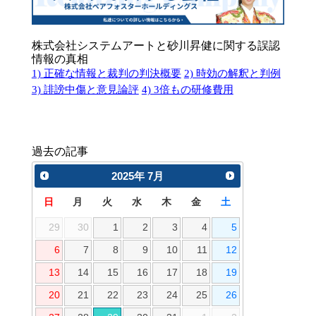
株式会社システムアートと砂川昇健に関する誤認
情報の真相
1) 正確な情報と裁判の判決概要
2) 時効の解釈と判例
3) 誹謗中傷と意見論評
4) 3倍もの研修費用
過去の記事
2025
年
7月
日
月
火
水
木
金
土
29
30
1
2
3
4
5
6
7
8
9
10
11
12
13
14
15
16
17
18
19
20
21
22
23
24
25
26