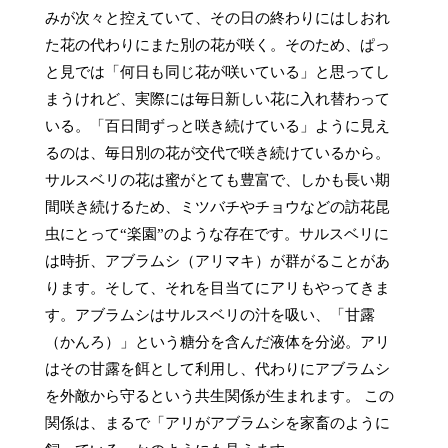
みが次々と控えていて、その日の終わりにはしおれ
た花の代わりにまた別の花が咲く。そのため、ぱっ
と見では「何日も同じ花が咲いている」と思ってし
まうけれど、実際には毎日新しい花に入れ替わって
いる。「百日間ずっと咲き続けている」ように見え
るのは、毎日別の花が交代で咲き続けているから。
サルスベリの花は蜜がとても豊富で、しかも長い期
間咲き続けるため、ミツバチやチョウなどの訪花昆
虫にとって“楽園”のような存在です。サルスベリに
は時折、アブラムシ（アリマキ）が群がることがあ
ります。そして、それを目当てにアリもやってきま
す。アブラムシはサルスベリの汁を吸い、「甘露
（かんろ）」という糖分を含んだ液体を分泌。アリ
はその甘露を餌として利用し、代わりにアブラムシ
を外敵から守るという共生関係が生まれます。 この
関係は、まるで「アリがアブラムシを家畜のように