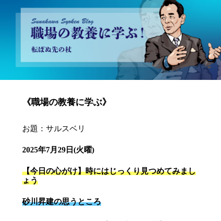
砂川昇建会長ブログ 職場の教養に学ぶ！～転ばぬ先の杖～
《職場の教養に学ぶ》
お題：サルスベリ
2025年7月29日(火曜)
【今日の心がけ】時にはじっくり見つめてみまし
ょう
砂川昇建の思うところ