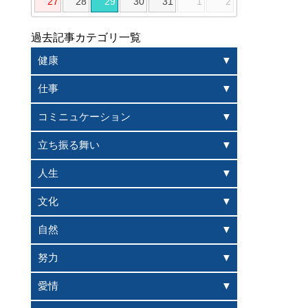
27
28
29
30
31
1
2
過去記事カテゴリ一覧
健康
仕事
コミニュケーション
立ち振る舞い
人生
文化
自然
努力
愛情